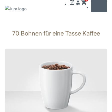
MENU
Zum
Inhalt
70 Bohnen für eine Tasse Kaffee
wechseln
Zur
Suche
wechseln