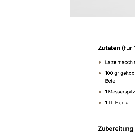
Zutaten (für 
Latte macchi
100 gr gekoc
Bete
1 Messerspit
1 TL Honig
Zubereitung