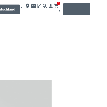
0
MENU
utschland