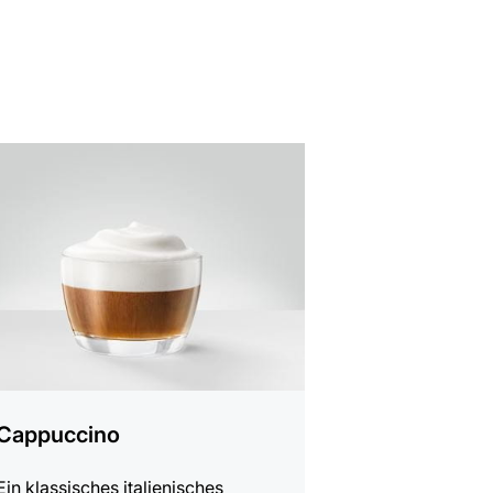
t
Cappuccino
Ein klassisches italienisches