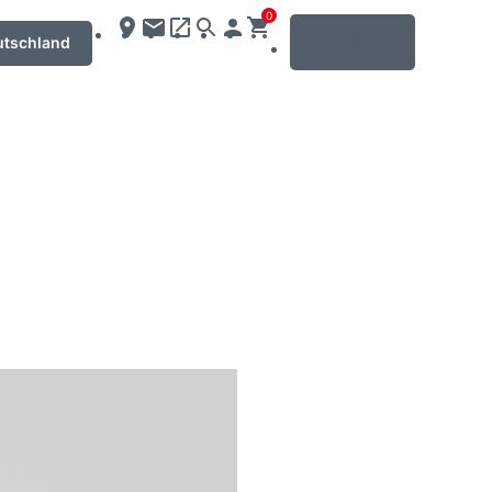
0
MENU
utschland