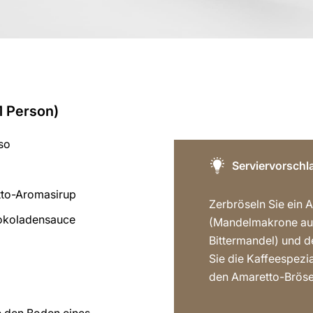
1 Person)
so
Serviervorschl
tto-Aromasirup
Zerbröseln Sie ein 
hokoladensauce
(Mandelmakrone au
Bittermandel) und d
Sie die Kaffeespezia
den Amaretto-Bröse