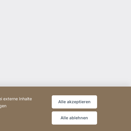
i externe Inhalte
Alle akzeptieren
ngen
Alle ablehnen
Website
[Website
Sitemap
information]