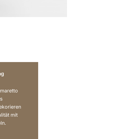
ag
Amaretto
s
ekorieren
lität mit
ln.