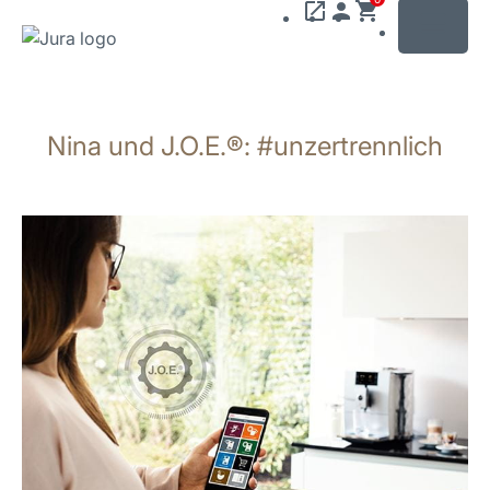
MENU
Zum
Inhalt
Nina und J.O.E.®: #unzertrennlich
wechseln
Zur
Suche
wechseln