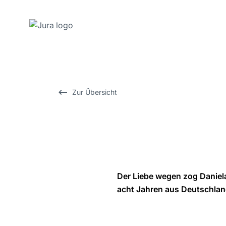
Zum
Inhalt
wechseln
Zur
Zur Übersicht
Suche
wechseln
Der Liebe wegen zog Daniel
acht Jahren aus Deutschland