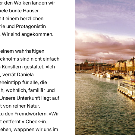
er den Wolken landen wir
viele bunte Häuser
mit einem herzlichen
ie und Protagonistin
s. Wir sind angekommen.
u einem wahrhaftigen
ckholms sind nicht einfach
 Künstlern gestaltet. »Ich
 verrät Daniela
eimtipp für alle, die
, wohnlich, familiär und
 Unsere Unterkunft liegt auf
t von reiner Natur.
 zu den Fremdwörtern. »Wir
t entfernt.« Check-in.
iehen, wappnen wir uns im