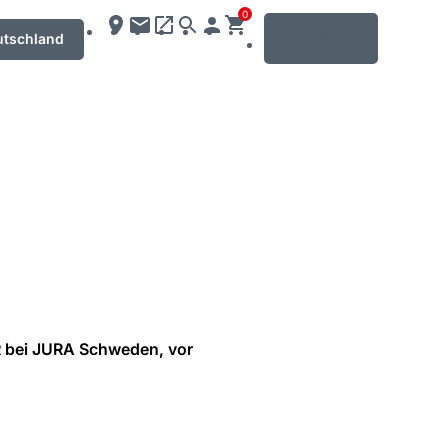
0
MENU
utschland
R bei JURA Schweden, vor