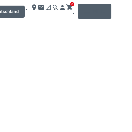
0
MENU
utschland