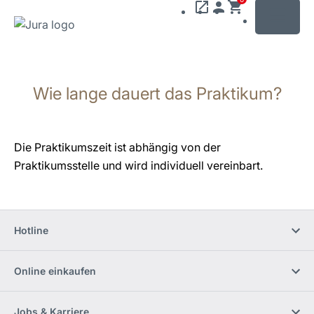
MENU
Zum
Inhalt
Wie lange dauert das Praktikum?
wechseln
Zur
Suche
wechseln
Die Praktikumszeit ist abhängig von der
Praktikumsstelle und wird individuell
vereinbart
.
Hotline
Online einkaufen
Jobs & Karriere