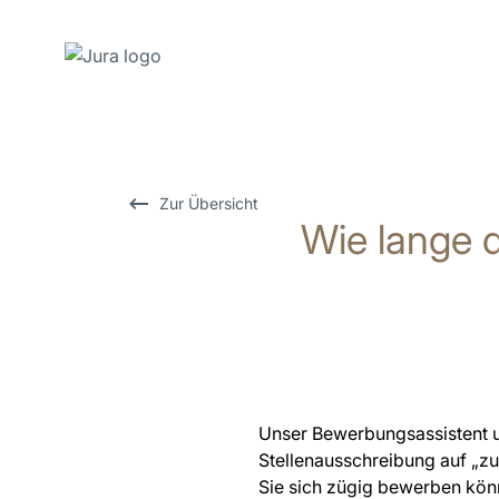
Zum
Inhalt
wechseln
Zur
Zur Übersicht
Wie lange d
Suche
wechseln
Unser Bewerbungsassistent un
Stellenausschreibung auf „zu
Sie sich zügig bewerben könn