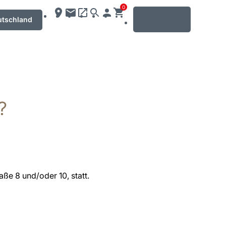
0
MENU
utschland
?
ße 8 und/oder 10, statt.