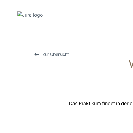
Zum
Inhalt
wechseln
Zur
Zur Übersicht
Suche
wechseln
Das Praktikum findet in der 