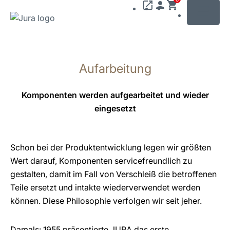
MENU
Zum
Inhalt
Aufarbeitung
wechseln
Zur
Suche
Komponenten werden aufgearbeitet und wieder
wechseln
eingesetzt
Schon bei der Produktentwicklung legen wir größten
Wert darauf, Komponenten servicefreundlich zu
gestalten, damit im Fall von Verschleiß die betroffenen
Teile ersetzt und intakte wiederverwendet werden
können. Diese Philosophie verfolgen wir seit jeher.
Damals: 1955 präsentierte JURA das erste