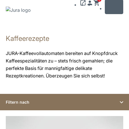
MENU
Zum
Inhalt
Kaffeerezepte
wechseln
Zur
Suche
JURA-Kaffeevollautomaten bereiten auf Knopfdruck
wechseln
Kaffeespezialitäten zu – stets frisch gemahlen; die
perfekte Basis für mannigfaltige delikate
Rezeptkreationen. Überzeugen Sie sich selbst!
Filtern nach
zum
Rezept