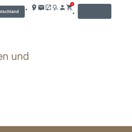
0
MENU
utschland
ten und